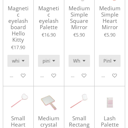
Magneti
Magneti
Medium
Medium
c
c
Simple
Simple
eyelash
eyelash
Square
Heart
board
Palette
Mirror
Mirror
Hello
€16.90
€5.90
€5.90
Kitty
€17.90
Add to cart
Add to cart
Add to cart
Add to cart
Small
Medium
Small
Lash
Heart
crystal
Rectang
Palette